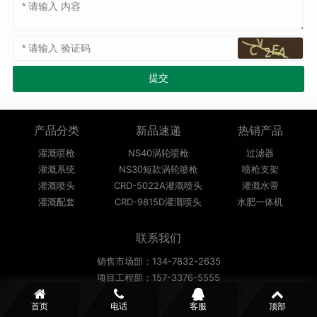
产品分类
新品速递
热销产品
灌溉喷枪
NS40涡轮喷枪
过滤器
灌溉系统
NS30短款涡轮喷枪
喷枪支架
灌溉喷头
CRD-5022A灌溉喷头
灌溉水带
灌溉配套
CRD-9815D灌溉喷头
水肥一体机
联系我们
销售市场部：134-7832-2635
项目工程部：157-3376-5555
邮箱：sales@chncrd.com
首页
电话
客服
顶部