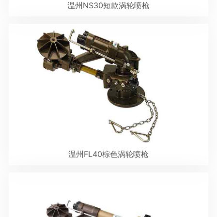
温州NS30短款涡轮喷枪
温州FL40棕色涡轮喷枪