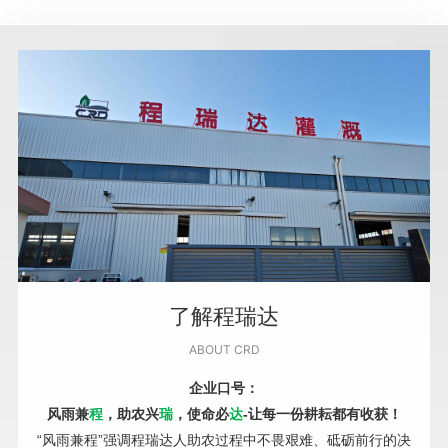
了解程瑞达
ABOUT CRD
企业口号：
风雨兼
程
，助农兴
瑞
，使命必
达
-让每一份耕耘都有收获！
“风雨兼程”强调程瑞达人助农过程中不畏艰难、砥砺前行的决