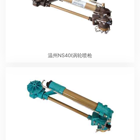
温州NS40l涡轮喷枪