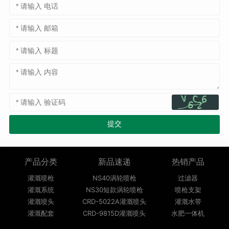
产品分类
新品速递
热销产品
灌溉喷枪
NS40涡轮喷枪
过滤器
灌溉系统
NS30短款涡轮喷枪
喷枪支架
灌溉喷头
CRD-5022A灌溉喷头
灌溉水带
灌溉配套
CRD-9815D灌溉喷头
水肥一体机