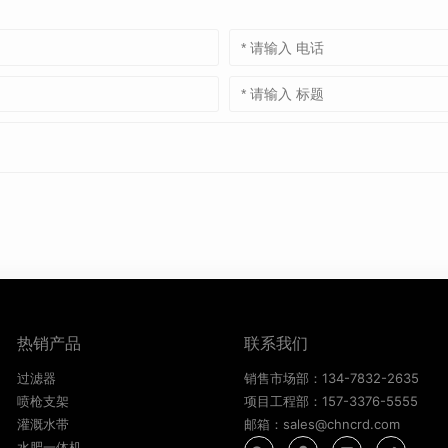
热销产品
联系我们
过滤器
销售市场部：134-7832-2635
喷枪支架
项目工程部：157-3376-5555
灌溉水带
邮箱：sales@chncrd.com
水肥一体机