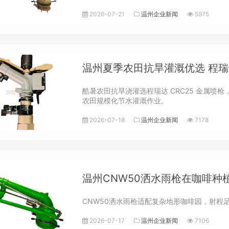
足的水分，CRC80垂直摇臂灌溉喷枪有效缓解
2026-07-21
温州企业新闻
5975
温州夏季农田抗旱灌溉优选 程瑞达
酷暑农田抗旱浇灌选程瑞达 CRC25 金属喷枪
农田规模化节水灌溉作业。
2026-07-18
温州企业新闻
7178
温州CNW50洒水雨枪在咖啡种
CNW50洒水雨枪适配复杂地形咖啡园，射程
2026-07-17
温州企业新闻
7106