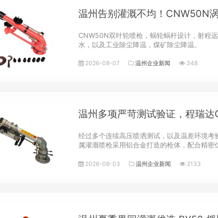
温州告别灌溉不均！CNW50N
CNW50N双叶轮喷枪，蜗轮蜗杆设计，射程
水，以及工业除尘降温，煤矿除尘降温。
2026-08-07
温州企业新闻
348
温州多项严苛测试验证，程瑞达C
经过多个连续高压喷洒测试，以及温差环境考验
属灌溉喷枪采用铝合金打造的枪体，配合精密优
压力下，最远喷洒距离可达40米，形成直径80
2026-08-03
温州企业新闻
2133