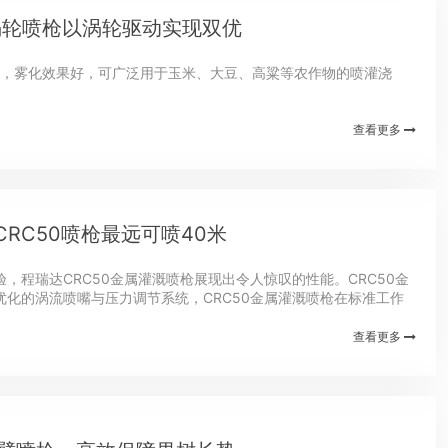
涡轮喷枪以涡轮驱动实现双优
远，雾化效果好，可广泛用于玉米、大豆、高粱等农作物的喷灌浇
查看更多
RC50喷枪最远可喷40米
，程瑞达CRC50金属灌溉喷枪展现出令人惊叹的性能。CRC50金
化的涡流喷嘴与压力调节系统，CRC50金属灌溉喷枪在标准工作
米的均匀灌溉覆盖区域。无论是...
查看更多