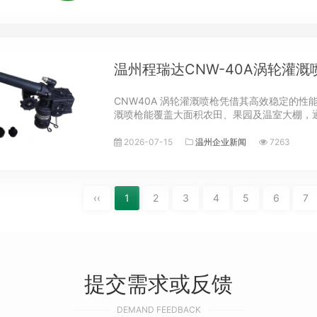
温州程瑞达CNW-40A涡轮灌
CNW40A 涡轮灌溉喷枪凭借其高效稳定的性
溉喷枪能覆盖大面积农田、果园及温室大棚，
的需水特性，既避免水资源浪费，又能深层浸润
2026-07-15
温州企业新闻
7263
‹‹
1
2
3
4
5
6
7
提交需求或反馈
DEMAND FEEDBACK