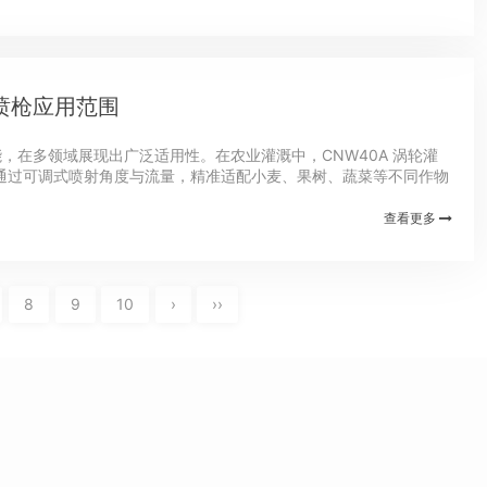
溉喷枪应用范围
能，在多领域展现出广泛适用性。在农业灌溉中，CNW40A 涡轮灌
通过可调式喷射角度与流量，精准适配小麦、果树、蔬菜等不同作物
土壤，助力作物增产。在景观灌溉...
查看更多
8
9
10
›
››