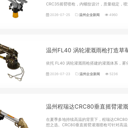
CRC35摇臂喷枪，内螺纹设计，质量稳定，
2026-07-25
温州企业新闻
4960
温州FL40 涡轮灌溉雨枪打造
依托 FL40 涡轮灌溉雨枪搭建的灌溉体系
2026-07-23
温州企业新闻
5236
温州程瑞达CRC80垂直摇臂灌溉
在夏季多地持续高温的背景下，程瑞达CRC8
想之选。CRC80垂直摇臂灌溉喷枪可针对高