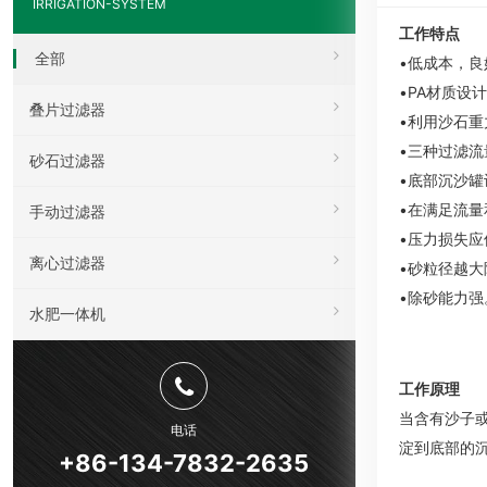
IRRIGATION-SYSTEM
工作特点
全部
•低成本，
•PA材质设
叠片过滤器
•利用沙石
•三种过滤
砂石过滤器
•底部沉沙
•在满足流量
手动过滤器
•压力损失应保
离心过滤器
•砂粒径越
•除砂能力强
水肥一体机
工作原理
当含有沙子
电话
淀到底部的
+86-134-7832-2635