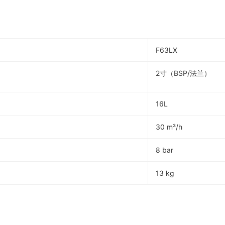
F63LX
2寸
（BSP/法兰）
16L
30 m³/h
8 bar
13 kg