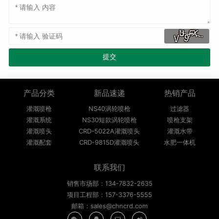
产品分类
新品速递
热销产品
灌溉喷枪
NS40涡轮喷枪
过滤器
灌溉系统
NS30短款涡轮喷枪
喷枪支架
灌溉喷头
CRD-5022A灌溉喷头
灌溉水带
灌溉配套
CRD-9815D灌溉喷头
水肥一体机
联系我们
销售市场部：134-7832-2635
项目工程部：157-3376-5555
邮箱：sales@chncrd.com