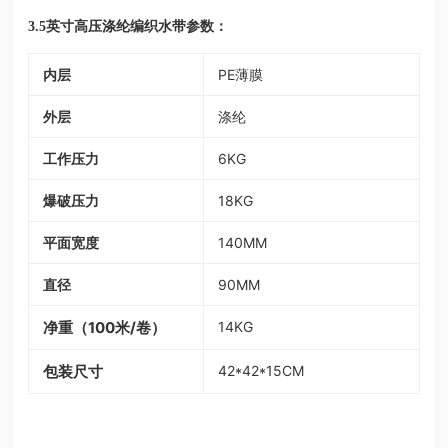
参数：
3.5英寸高压涤纶编织水带
内层
PE薄膜
外层
涤纶
工作压力
6KG
爆破压力
18KG
平面宽度
140MM
直径
90MM
净重（100米/卷）
14KG
包装尺寸
42*42*15CM