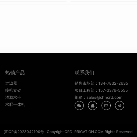
热销产品
联系我们
过滤器
销售市场部：134-7832-2635
喷枪支架
项目工程部：157-3376-5555
灌溉水带
邮箱：sales@chncrd.com
水肥一体机
冀ICP备2023042100号
Copyright CRD IRRIGATION.COM Rights Reserved.