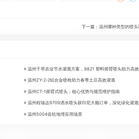
下一篇：
温州哪种类型的喷头
温州干旱农业节水灌溉方案，9821 塑料摇臂喷头助力高
温州ZY-2‑2铝合金喷枪助力春季土豆高效灌溉
温州CT-1摇臂式喷头：核心优势与规范维护指南
温州程瑞达9709洒水喷头获印尼大额订单，深化绿化灌溉
温州​5004齿轮地埋应用场景