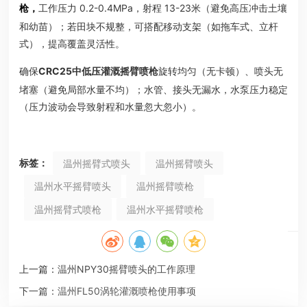
枪
，
工作压力 0.2-0.4MPa，射程 13-23米（避免高压冲击土壤
和幼苗）；若田块不规整，可搭配移动支架（如拖车式、立杆
式），提高覆盖灵活性。
确保
CRC25
中低压灌溉摇臂喷枪
旋转均匀（无卡顿）、喷头无
堵塞（避免局部水量不均）；水管、接头无漏水，水泵压力稳定
（压力波动会导致射程和水量忽大忽小）。
标签：
温州摇臂式喷头
温州摇臂喷头
温州水平摇臂喷头
温州摇臂喷枪
温州摇臂式喷枪
温州水平摇臂喷枪
上一篇：
温州NPY30摇臂喷头的工作原理
下一篇：
温州FL50涡轮灌溉喷枪使用事项