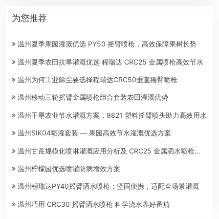
为您推荐
温州夏季果园灌溉优选 PY50 摇臂喷枪，高效保障果树长势
温州夏季农田抗旱灌溉优选 程瑞达 CRC25 金属喷枪高效节水
温州为何工业除尘要选择程瑞达CRC50垂直摇臂喷枪
温州移动三轮摇臂金属喷枪组合套装农田灌溉优势
温州干旱农业节水灌溉方案，9821 塑料摇臂喷头助力高效用水
温州SIK04喷灌套装 — 果园高效节水灌溉优选方案
温州甘蔗规模化喷淋灌溉应用分析及 CRC25 金属洒水喷枪适配要点
温州柠檬园优选喷灌防病增效方案
温州程瑞达PY40摇臂洒水喷枪：坚固便携，适配全场景灌溉
温州巧用 CRC30 摇臂洒水喷枪 科学浇水养好番茄